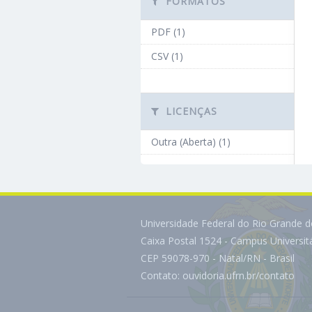
FORMATOS
PDF (1)
CSV (1)
LICENÇAS
Outra (Aberta) (1)
Universidade Federal do Rio Grande 
Caixa Postal 1524 - Campus Universi
CEP 59078-970 - Natal/RN - Brasil
Contato:
ouvidoria.ufrn.br/contato