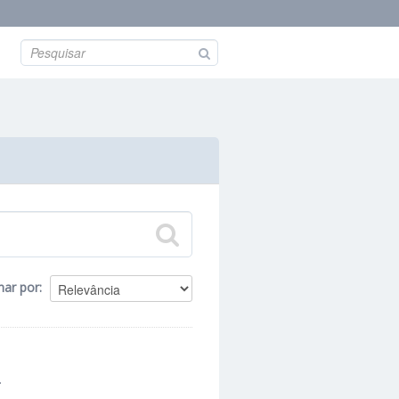
nar por
.