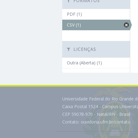
FORMATOS
PDF (1)
CSV (1)
LICENÇAS
Outra (Aberta) (1)
Universidade Federal do Rio Grande 
Caixa Postal 1524 - Campus Universi
CEP 59078-970 - Natal/RN - Brasil
Contato:
ouvidoria.ufrn.br/contato