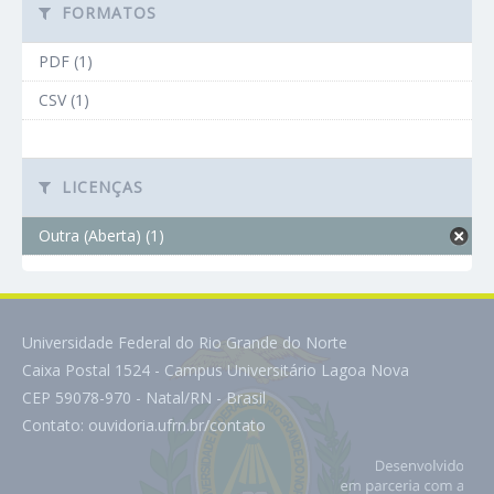
FORMATOS
PDF (1)
CSV (1)
LICENÇAS
Outra (Aberta) (1)
Universidade Federal do Rio Grande do Norte
Caixa Postal 1524 - Campus Universitário Lagoa Nova
CEP 59078-970 - Natal/RN - Brasil
Contato:
ouvidoria.ufrn.br/contato