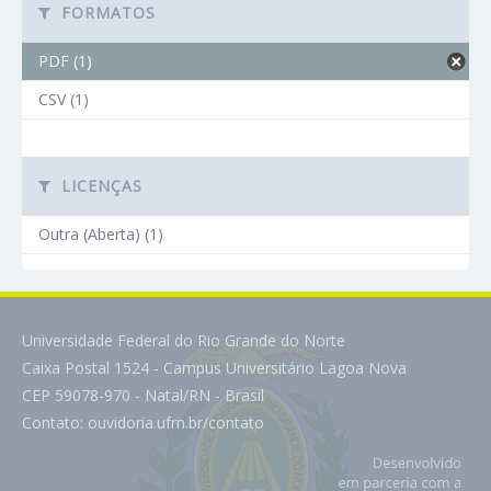
FORMATOS
PDF (1)
CSV (1)
LICENÇAS
Outra (Aberta) (1)
Universidade Federal do Rio Grande do Norte
Caixa Postal 1524 - Campus Universitário Lagoa Nova
CEP 59078-970 - Natal/RN - Brasil
Contato:
ouvidoria.ufrn.br/contato