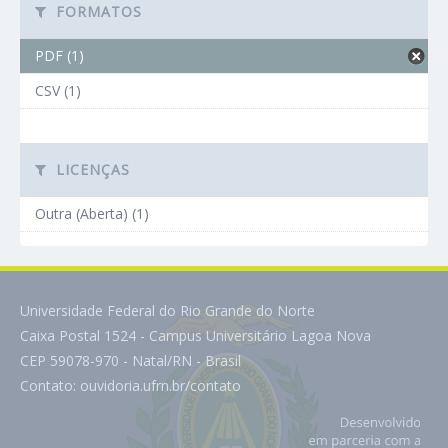
FORMATOS
PDF (1)
CSV (1)
LICENÇAS
Outra (Aberta) (1)
Universidade Federal do Rio Grande do Norte
Caixa Postal 1524 - Campus Universitário Lagoa Nova
CEP 59078-970 - Natal/RN - Brasil
Contato:
ouvidoria.ufrn.br/contato