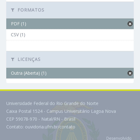
FORMATOS
PDF (1)
CSV (1)
LICENÇAS
Outra (Aberta) (1)
Universidade Federal do Rio Grande do Norte
Caixa Postal 1524 - Campus Universitário Lagoa Nova
CEP 59078-970 - Natal/RN - Brasil
Contato:
ouvidoria.ufrn.br/contato