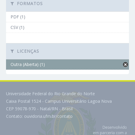
FORMATOS
PDF (1)
CSV (1)
LICENÇAS
Outra (Aberta) (1)
Universidade Federal do Rio Grande do Norte
Caixa Postal 1524 - Campus Universitário Lagoa Nova
CEP 59078-970 - Natal/RN - Brasil
Contato:
ouvidoria.ufrn.br/contato