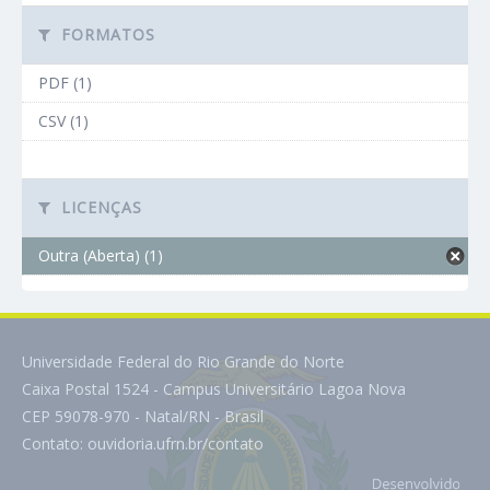
FORMATOS
PDF (1)
CSV (1)
LICENÇAS
Outra (Aberta) (1)
Universidade Federal do Rio Grande do Norte
Caixa Postal 1524 - Campus Universitário Lagoa Nova
CEP 59078-970 - Natal/RN - Brasil
Contato:
ouvidoria.ufrn.br/contato