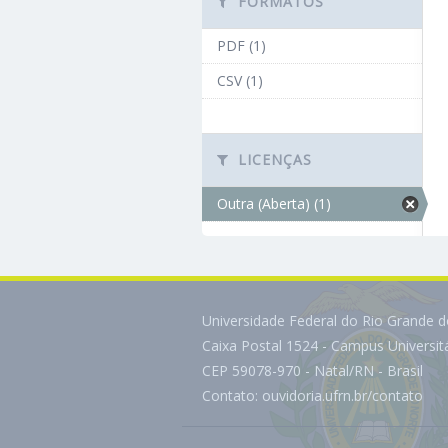
FORMATOS
PDF (1)
CSV (1)
LICENÇAS
Outra (Aberta) (1)
Universidade Federal do Rio Grande 
Caixa Postal 1524 - Campus Universi
CEP 59078-970 - Natal/RN - Brasil
Contato:
ouvidoria.ufrn.br/contato