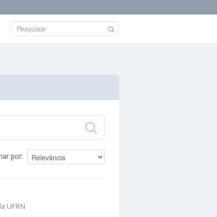
nar por
 da UFRN