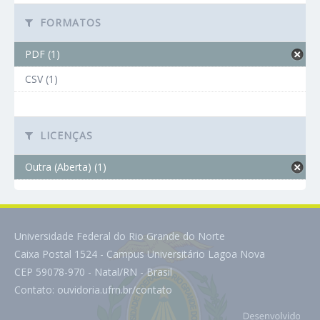
FORMATOS
PDF (1)
CSV (1)
LICENÇAS
Outra (Aberta) (1)
Universidade Federal do Rio Grande do Norte
Caixa Postal 1524 - Campus Universitário Lagoa Nova
CEP 59078-970 - Natal/RN - Brasil
Contato:
ouvidoria.ufrn.br/contato