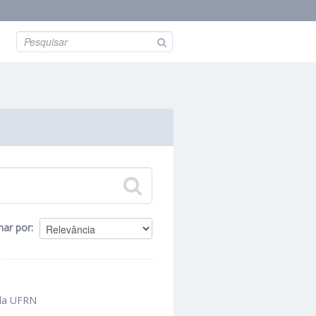
nar por
 da UFRN