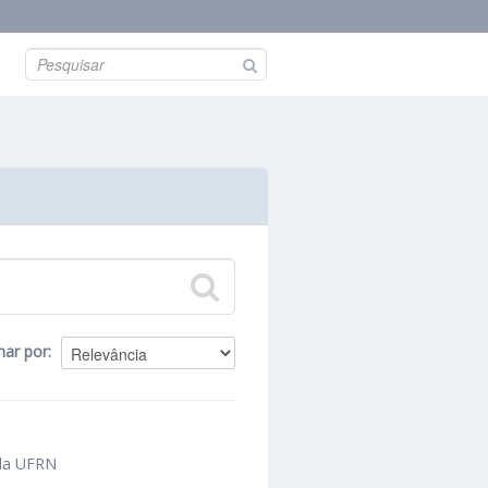
nar por
 da UFRN