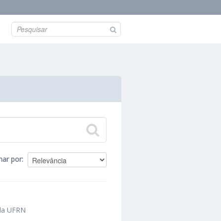
nar por
 da UFRN