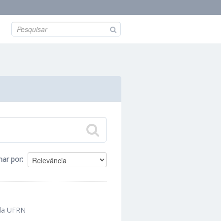
nar por
 da UFRN