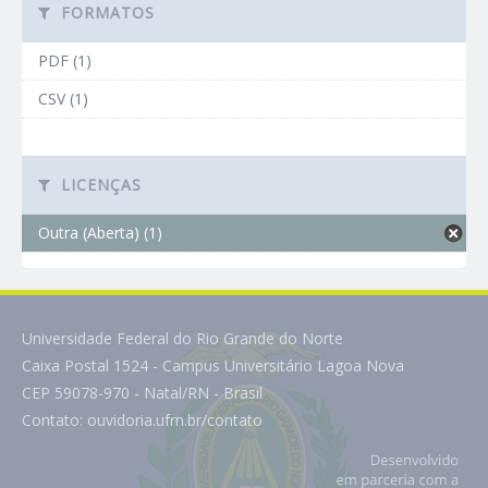
FORMATOS
PDF (1)
CSV (1)
LICENÇAS
Outra (Aberta) (1)
Universidade Federal do Rio Grande do Norte
Caixa Postal 1524 - Campus Universitário Lagoa Nova
CEP 59078-970 - Natal/RN - Brasil
Contato:
ouvidoria.ufrn.br/contato