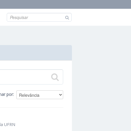
nar por
 da UFRN