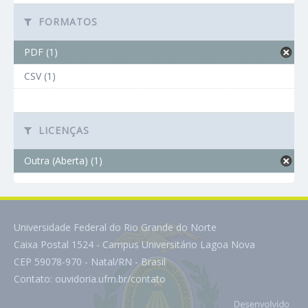
FORMATOS
PDF (1)
CSV (1)
LICENÇAS
Outra (Aberta) (1)
Universidade Federal do Rio Grande do Norte
Caixa Postal 1524 - Campus Universitário Lagoa Nova
CEP 59078-970 - Natal/RN - Brasil
Contato:
ouvidoria.ufrn.br/contato