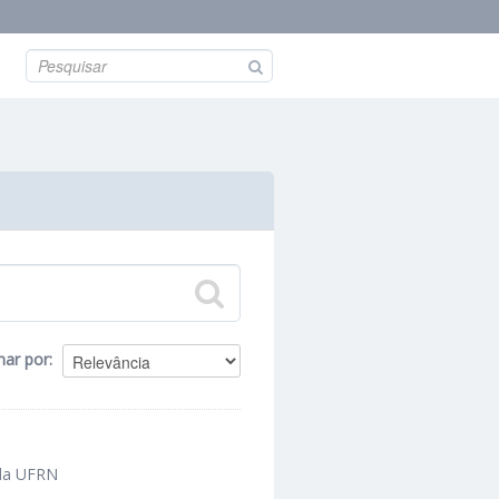
nar por
 da UFRN