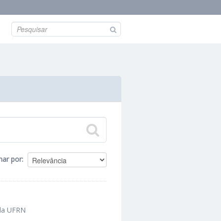
nar por
 da UFRN