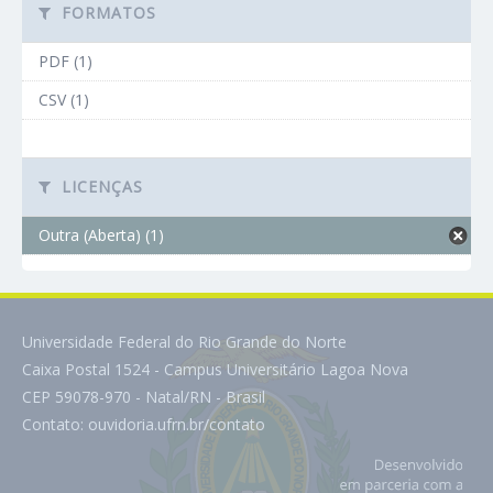
FORMATOS
PDF (1)
CSV (1)
LICENÇAS
Outra (Aberta) (1)
Universidade Federal do Rio Grande do Norte
Caixa Postal 1524 - Campus Universitário Lagoa Nova
CEP 59078-970 - Natal/RN - Brasil
Contato:
ouvidoria.ufrn.br/contato