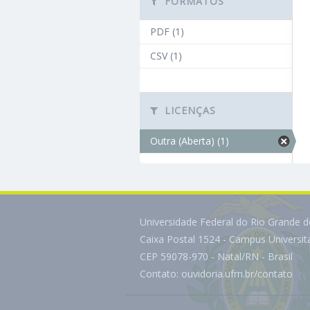
FORMATOS
PDF (1)
CSV (1)
LICENÇAS
Outra (Aberta) (1)
Universidade Federal do Rio Grande 
Caixa Postal 1524 - Campus Universi
CEP 59078-970 - Natal/RN - Brasil
Contato:
ouvidoria.ufrn.br/contato