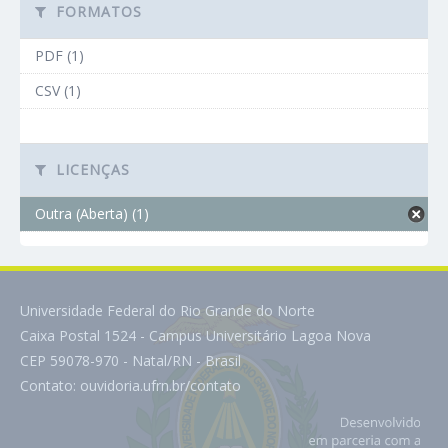
FORMATOS
PDF (1)
CSV (1)
LICENÇAS
Outra (Aberta) (1)
Universidade Federal do Rio Grande do Norte
Caixa Postal 1524 - Campus Universitário Lagoa Nova
CEP 59078-970 - Natal/RN - Brasil
Contato:
ouvidoria.ufrn.br/contato