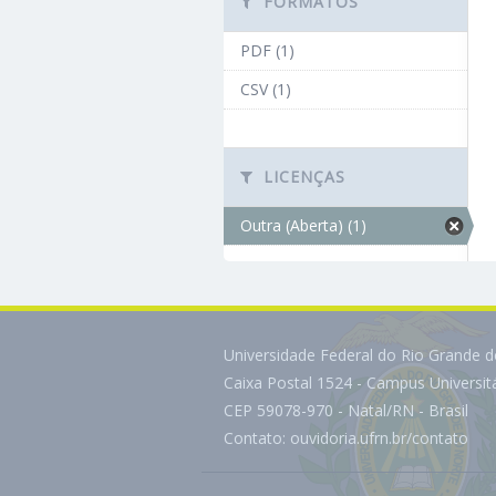
FORMATOS
PDF (1)
CSV (1)
LICENÇAS
Outra (Aberta) (1)
Universidade Federal do Rio Grande 
Caixa Postal 1524 - Campus Universi
CEP 59078-970 - Natal/RN - Brasil
Contato:
ouvidoria.ufrn.br/contato