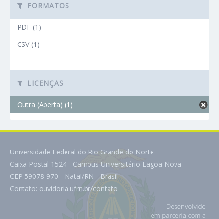
FORMATOS
PDF (1)
CSV (1)
LICENÇAS
Outra (Aberta) (1)
Universidade Federal do Rio Grande do Norte
Caixa Postal 1524 - Campus Universitário Lagoa Nova
CEP 59078-970 - Natal/RN - Brasil
Contato:
ouvidoria.ufrn.br/contato