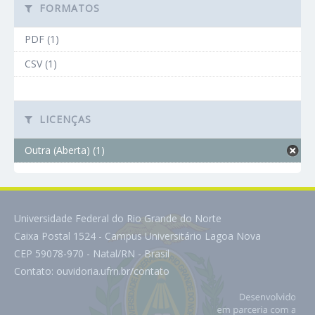
FORMATOS
PDF (1)
CSV (1)
LICENÇAS
Outra (Aberta) (1)
Universidade Federal do Rio Grande do Norte
Caixa Postal 1524 - Campus Universitário Lagoa Nova
CEP 59078-970 - Natal/RN - Brasil
Contato:
ouvidoria.ufrn.br/contato