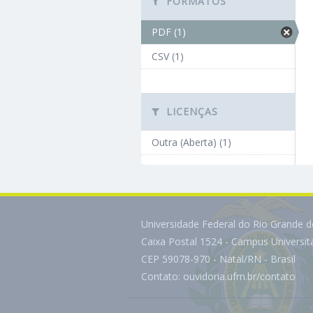
FORMATOS
PDF (1)
CSV (1)
LICENÇAS
Outra (Aberta) (1)
Universidade Federal do Rio Grande 
Caixa Postal 1524 - Campus Universi
CEP 59078-970 - Natal/RN - Brasil
Contato:
ouvidoria.ufrn.br/contato