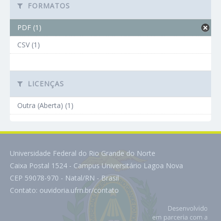
FORMATOS
PDF (1)
CSV (1)
LICENÇAS
Outra (Aberta) (1)
Universidade Federal do Rio Grande do Norte
Caixa Postal 1524 - Campus Universitário Lagoa Nova
CEP 59078-970 - Natal/RN - Brasil
Contato:
ouvidoria.ufrn.br/contato