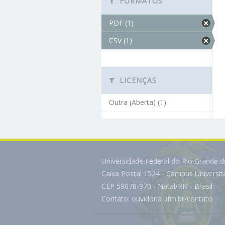
FORMATOS
PDF (1)
CSV (1)
LICENÇAS
Outra (Aberta) (1)
Universidade Federal do Rio Grande 
Caixa Postal 1524 - Campus Universi
CEP 59078-970 - Natal/RN - Brasil
Contato:
ouvidoria.ufrn.br/contato