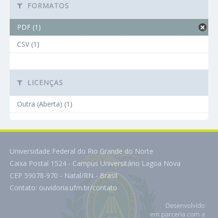
FORMATOS
PDF (1)
CSV (1)
LICENÇAS
Outra (Aberta) (1)
Universidade Federal do Rio Grande do Norte
Caixa Postal 1524 - Campus Universitário Lagoa Nova
CEP 59078-970 - Natal/RN - Brasil
Contato:
ouvidoria.ufrn.br/contato