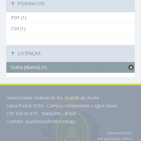
FORMATOS
PDF (1)
CSV (1)
LICENÇAS
Outra (Aberta) (1)
Universidade Federal do Rio Grande do Norte
Caixa Postal 1524 - Campus Universitário Lagoa Nova
CEP 59078-970 - Natal/RN - Brasil
Contato:
ouvidoria.ufrn.br/contato