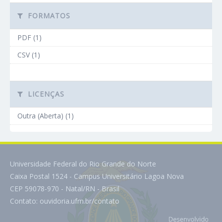
FORMATOS
PDF (1)
CSV (1)
LICENÇAS
Outra (Aberta) (1)
Universidade Federal do Rio Grande do Norte
Caixa Postal 1524 - Campus Universitário Lagoa Nova
CEP 59078-970 - Natal/RN - Brasil
Contato:
ouvidoria.ufrn.br/contato