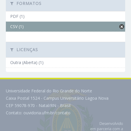
FORMATOS
PDF (1)
CSV (1)
LICENÇAS
Outra (Aberta) (1)
Universidade Federal do Rio Grande do Norte
Caixa Postal 1524 - Campus Universitário Lagoa Nova
CEP 59078-970 - Natal/RN - Brasil
Contato:
ouvidoria.ufrn.br/contato