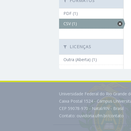
FORMATOS
PDF (1)
CSV (1)
LICENÇAS
Outra (Aberta) (1)
Universidade Federal do Rio Grande 
Caixa Postal 1524 - Campus Universi
CEP 59078-970 - Natal/RN - Brasil
Contato:
ouvidoria.ufrn.br/contato