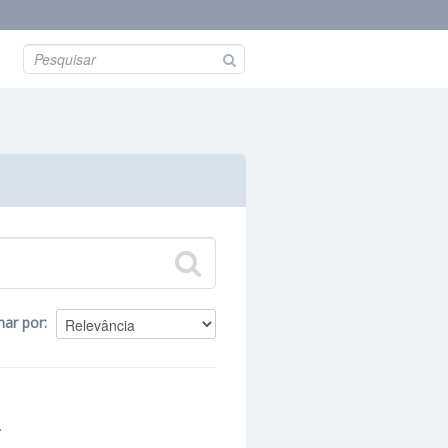
nar por
.