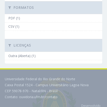
FORMATOS
PDF (1)
CSV (1)
LICENÇAS
Outra (Aberta) (1)
Universidade Federal do Rio Grande do Norte
Caixa Postal 1524 - Campus Universitário Lagoa Nova
CEP 59078-970 - Natal/RN - Brasil
Contato:
ouvidoria.ufrn.br/contato