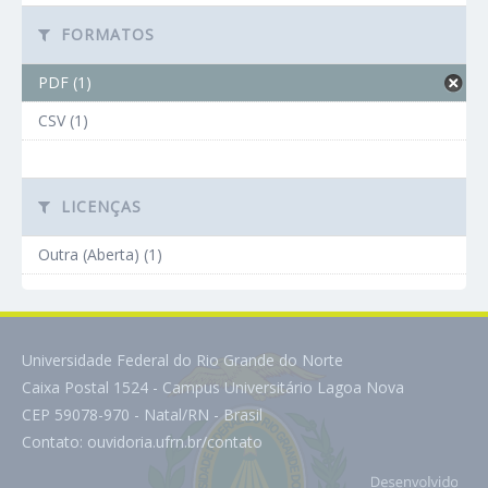
FORMATOS
PDF (1)
CSV (1)
LICENÇAS
Outra (Aberta) (1)
Universidade Federal do Rio Grande do Norte
Caixa Postal 1524 - Campus Universitário Lagoa Nova
CEP 59078-970 - Natal/RN - Brasil
Contato:
ouvidoria.ufrn.br/contato