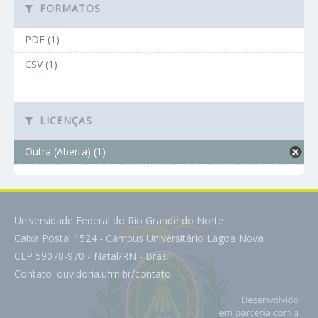
FORMATOS
PDF (1)
CSV (1)
LICENÇAS
Outra (Aberta) (1)
Universidade Federal do Rio Grande do Norte
Caixa Postal 1524 - Campus Universitário Lagoa Nova
CEP 59078-970 - Natal/RN - Brasil
Contato:
ouvidoria.ufrn.br/contato