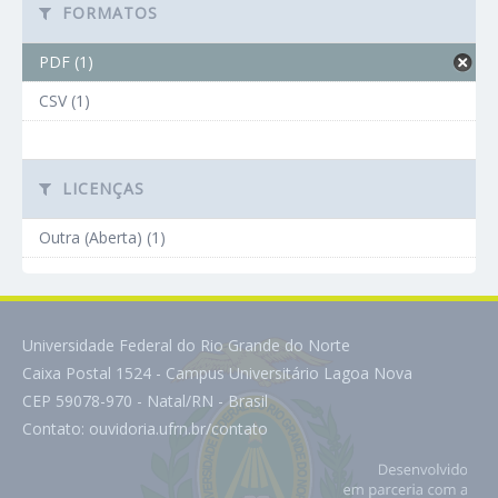
FORMATOS
PDF (1)
CSV (1)
LICENÇAS
Outra (Aberta) (1)
Universidade Federal do Rio Grande do Norte
Caixa Postal 1524 - Campus Universitário Lagoa Nova
CEP 59078-970 - Natal/RN - Brasil
Contato:
ouvidoria.ufrn.br/contato