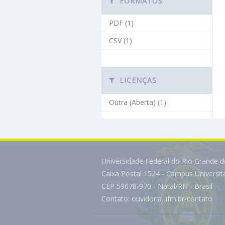
FORMATOS
PDF (1)
CSV (1)
LICENÇAS
Outra (Aberta) (1)
Universidade Federal do Rio Grande 
Caixa Postal 1524 - Campus Universi
CEP 59078-970 - Natal/RN - Brasil
Contato:
ouvidoria.ufrn.br/contato