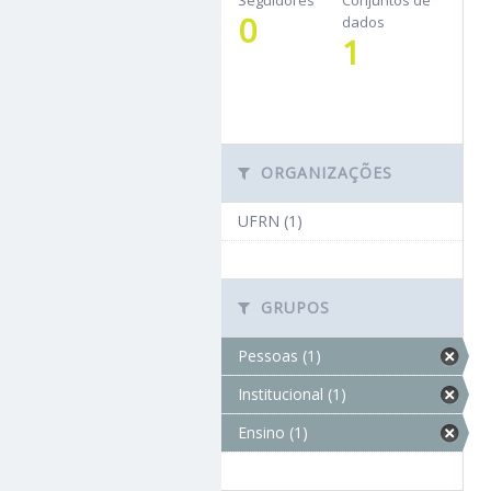
Seguidores
Conjuntos de
0
dados
1
ORGANIZAÇÕES
UFRN (1)
GRUPOS
Pessoas (1)
Institucional (1)
Ensino (1)