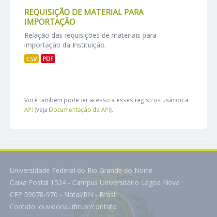
REQUISIÇÃO DE MATERIAL PARA
IMPORTAÇÃO
Relação das requisições de materiais para
importação da Instituição.
CSV
PDF
Você também pode ter acesso a esses registros usando a
API
(veja
Documentação da API
).
Universidade Federal do Rio Grande do Norte
Caixa Postal 1524 - Campus Universitário Lagoa Nova
CEP 59078-970 - Natal/RN - Brasil
Contato:
ouvidoria.ufrn.br/contato