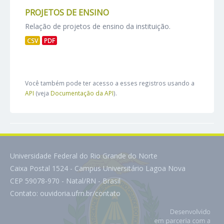
PROJETOS DE ENSINO
Relação de projetos de ensino da instituição.
CSV
PDF
Você também pode ter acesso a esses registros usando a
API
(veja
Documentação da API
).
Universidade Federal do Rio Grande do Norte
Caixa Postal 1524 - Campus Universitário Lagoa Nova
CEP 59078-970 - Natal/RN - Brasil
Contato:
ouvidoria.ufrn.br/contato