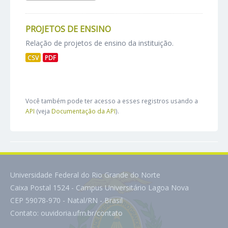
PROJETOS DE ENSINO
Relação de projetos de ensino da instituição.
CSV
PDF
Você também pode ter acesso a esses registros usando a
API
(veja
Documentação da API
).
Universidade Federal do Rio Grande do Norte
Caixa Postal 1524 - Campus Universitário Lagoa Nova
CEP 59078-970 - Natal/RN - Brasil
Contato:
ouvidoria.ufrn.br/contato