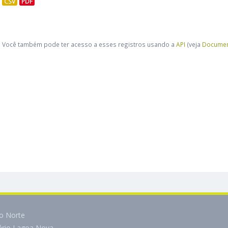
CSV
PDF
Você também pode ter acesso a esses registros usando a
API
(veja
Documen
do Norte
tário Lagoa Nova