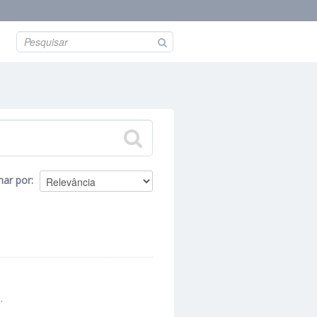
nar por
.