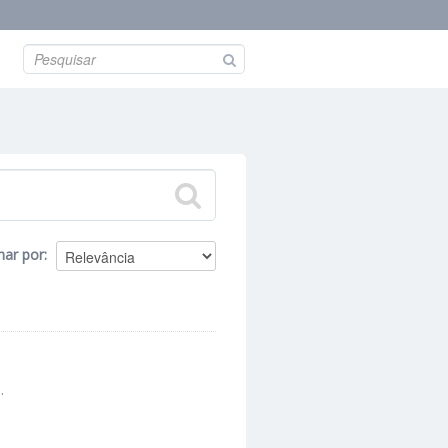
nar por
.