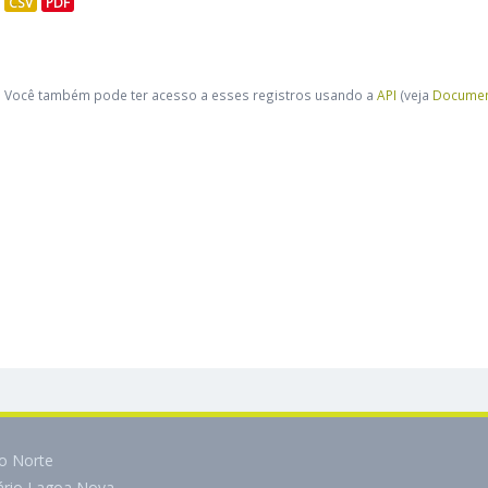
CSV
PDF
Você também pode ter acesso a esses registros usando a
API
(veja
Documen
do Norte
tário Lagoa Nova