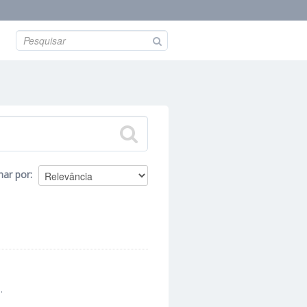
nar por
.