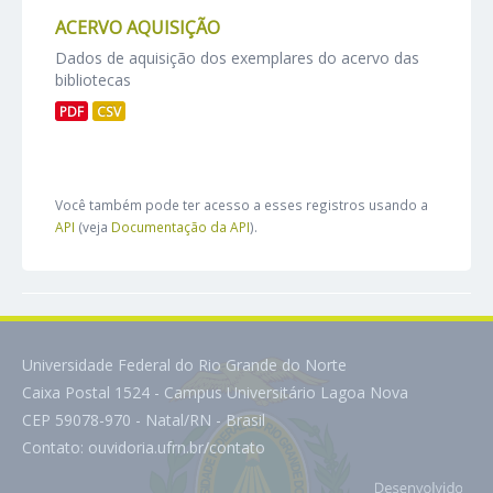
ACERVO AQUISIÇÃO
Dados de aquisição dos exemplares do acervo das
bibliotecas
PDF
CSV
Você também pode ter acesso a esses registros usando a
API
(veja
Documentação da API
).
Universidade Federal do Rio Grande do Norte
Caixa Postal 1524 - Campus Universitário Lagoa Nova
CEP 59078-970 - Natal/RN - Brasil
Contato:
ouvidoria.ufrn.br/contato