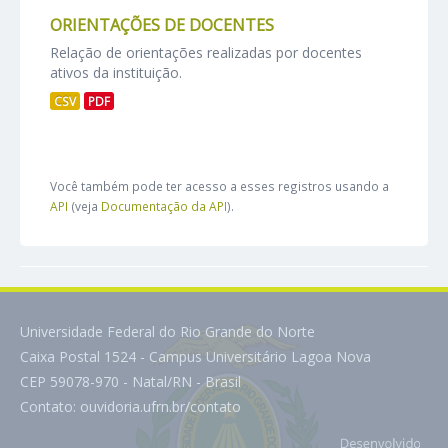
ORIENTAÇÕES DE DOCENTES
Relação de orientações realizadas por docentes
ativos da instituição.
CSV
PDF
Você também pode ter acesso a esses registros usando a
API
(veja
Documentação da API
).
Universidade Federal do Rio Grande do Norte
Caixa Postal 1524 - Campus Universitário Lagoa Nova
CEP 59078-970 - Natal/RN - Brasil
Contato:
ouvidoria.ufrn.br/contato