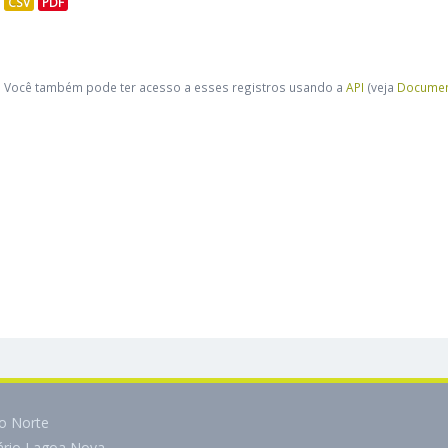
CSV
PDF
Você também pode ter acesso a esses registros usando a
API
(veja
Documen
do Norte
tário Lagoa Nova