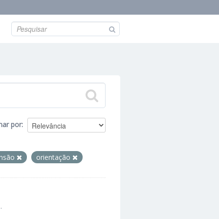
nar por
ensão
orientação
.